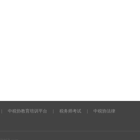
|
中税协教育培训平台
|
税务师考试
|
中税协法律