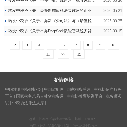
转发中税协《关于举办企业合规运营与税收风险化解高级研修班的通知》
2026-06-26
转发中税协《关于举办新增值税法实施后的企业运营及涉税风险防控培训班的通知》
2026-05-21
转发中税协《关于举办新《公司法》与《增值税法》深度攻坚训练营的通知》
2025-09-25
转发中税协《关于举办DeepSeek赋能智慧税务背景下的企业税收风险与税务合规计划培训班的通知》
2025-09-15
1
2
3
4
5
6
7
8
9
10
11
>>
19
友情链接
中国注册税务师协会
|
中国政府网
|
国家税务总局
|
中税协信息服务
平台
|
国家税务总局吉林省税务局
|
中税协教育培训平台
|
税务师考
试
|
中税协法律法规库
|
地址：长春市长春大街398号 邮编：130012
电话：0431-80500804 邮箱：jlzcsws@163.com