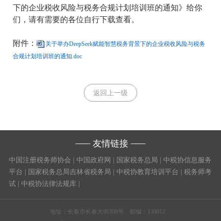
下的企业税收风险与税务合规计划培训班的通知》给你
们，请有需要的各位自行下载查看。
附件：
关于举办DeepSeek赋能智慧税务背景下的企业税收风险与税务
合规计划培训班的通知.doc
返回上一级
友情链接
中国注册税务师协会
|
中国政府网
|
国家税务总局
|
中税协信息服务
平台
|
国家税务总局吉林省税务局
|
中税协教育培训平台
|
税务师考
试
|
中税协法律法规库
|
地址：长春市长春大街398号 邮编：130012