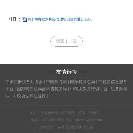
附件：
关于举办发票风险管理培训班的通知1.doc
返回上一级
友情链接
中国注册税务师协会
|
中国政府网
|
国家税务总局
|
中税协信息服务
平台
|
国家税务总局吉林省税务局
|
中税协教育培训平台
|
税务师考
试
|
中税协法律法规库
|
地址：长春市长春大街398号 邮编：130012
电话：0431-80500804 邮箱：jlzcsws@163.com
版权所有：吉林省注册税务师协会