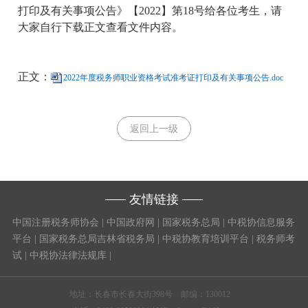
打印及有关事项公告》【2022】第18号给各位考生，请
大家自行下载正文查看文件内容。
正文：
2022年度税务师职业资格考试准考证打印及有关事项公告.doc
返回上一级
友情链接
中国注册税务师协会
|
中国政府网
|
国家税务总局
|
中税协信息服务
平台
|
国家税务总局吉林省税务局
|
中税协教育培训平台
|
税务师考
试
|
中税协法律法规库
|
地址：长春市长春大街398号 邮编：130012