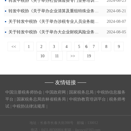
转发中税协《关于举办社会保险费专门业务培训班的通知》
2024-08-23
转发中税协《关于举办企业清算及重组特殊业务纳税审核高级人才班的通知》
2024-08-21
关于转发中税协《关于举办涉税专业人员业务能力提升研修班的通知》
2024-08-07
关于转发中税协《关于举办大企业财税风险业务管理培训班的通知》
2024-08-05
<<
1
2
3
4
5
6
7
8
9
10
11
>>
19
友情链接
中国注册税务师协会
|
中国政府网
|
国家税务总局
|
中税协信息服务
平台
|
国家税务总局吉林省税务局
|
中税协教育培训平台
|
税务师考
试
|
中税协法律法规库
|
地址：长春市长春大街398号 邮编：130012
电话：0431-80500804 邮箱：jlzcsws@163.com