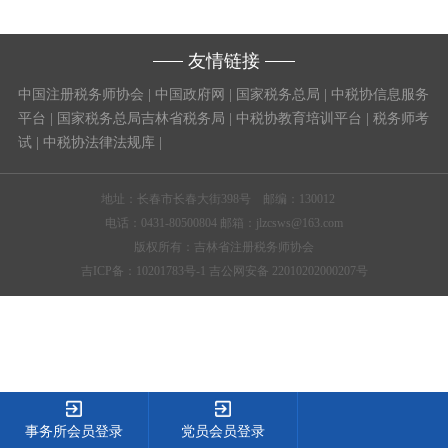
友情链接
中国注册税务师协会
|
中国政府网
|
国家税务总局
|
中税协信息服务
平台
|
国家税务总局吉林省税务局
|
中税协教育培训平台
|
税务师考
试
|
中税协法律法规库
|
地址：长春市长春大街398号 邮编：130012
电话：0431-80500804 邮箱：jlzcsws@163.com
版权所有：吉林省注册税务师协会
吉ICP备：10201783号-1 吉公网安备 22010202000207号
事务所会员登录
党员会员登录