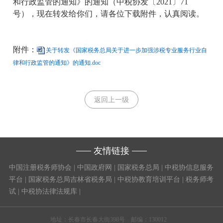
和行政监管的通知》的通知（中税协发〔2021〕71
号），现在转发给你们，请各位下载附件，认真阅读。
附件：
关于转发《国家税务总局关于进一步加强涉税专业服务行业自
律和行政监管的通知》的通知.doc
返回上一级
友情链接
中国注册税务师协会
|
中国政府网
|
国家税务总局
|
中税协信息服务
平台
|
国家税务总局吉林省税务局
|
中税协教育培训平台
|
税务师考
试
|
中税协法律法规库
|
地址：长春市长春大街398号 邮编：130012